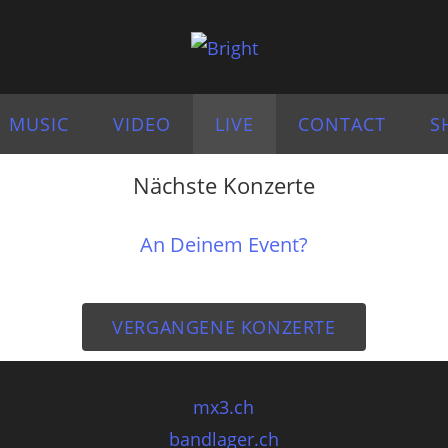
MUSIC
VIDEO
LIVE
CONTACT
S
Nächste Konzerte
An Deinem Event?
VERGANGENE KONZERTE
mx3.ch
bandlager.ch